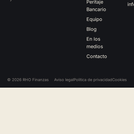
Peritaje
in
Bancario
Equipo
Blog
En los
medios
Contacto
© 2026 RHO Finanzas
Aviso legal
Política de privacidad
Cookies