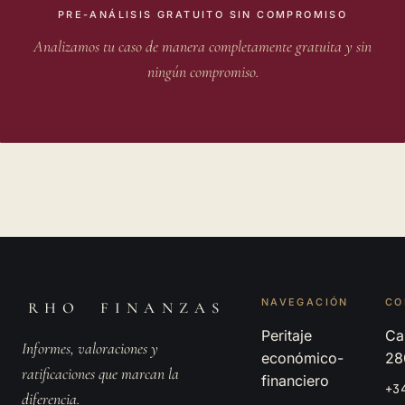
PRE-ANÁLISIS GRATUITO SIN COMPROMISO
Analizamos tu caso de manera completamente gratuita y sin
ningún compromiso.
NAVEGACIÓN
CO
RHO FINANZAS
Peritaje
Cal
Informes, valoraciones y
económico-
28
ratificaciones que marcan la
financiero
+3
diferencia.